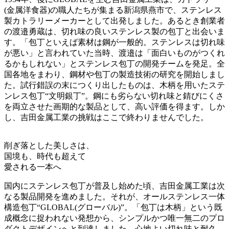
(金属洋食器)の職人たちが集まる新潟県燕市で、ステンレス
製カトラリーメーカーとして出発しました。あるとき創業者
の渡邉勇蔵は、切れ味の良いステンレス製の包丁と出会いま
す。「包丁といえば素材は鋼が一般的。ステンレスは切れ味
が悪い」と言われていた当時、渡邉は「面白いものがつくれ
るかもしれない」とステンレス包丁の開発チームを発足。全
国各地をまわり、鋼材や包丁の製造技術の研究を開始しまし
た。試行錯誤の末につくり出したものは、木柄を用いたステ
ンレス包丁“文明銀丁”。鋼にも劣らない切れ味と錆びにくさ
を両立させた画期的な製品として、高い評価を得ます。しか
し、吉田金属工業の挑戦はここで終わりませんでした。
削ぎ落とした美しさは、
国境も、時代も超えて
愛される一本へ
国内にステンレス包丁が普及し始めた頃、吉田金属工業は次
なる製品開発を進めました。それが、オールステンレス一体
構造包丁“GLOBAL(グローバル)”。「包丁は木柄」という既
成概念に捉われない発想から、シンプルかつ唯一無二のプロ
ダクトデザインへと到達しました。心地よい切れ味と耐久