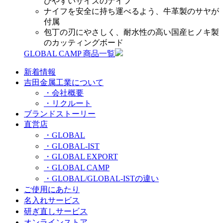
びやすいサイズのナイフ
ナイフを安全に持ち運べるよう、牛革製のサヤが
付属
包丁の刃にやさしく、耐水性の高い国産ヒノキ製
のカッティングボード
GLOBAL CAMP 商品一覧
新着情報
吉田金属工業について
・会社概要
・リクルート
ブランドストーリー
直営店
・GLOBAL
・GLOBAL-IST
・GLOBAL EXPORT
・GLOBAL CAMP
・GLOBAL/GLOBAL-ISTの違い
ご使用にあたり
名入れサービス
研ぎ直しサービス
オンラインストア