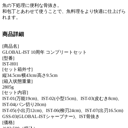
魚の下処理に便利な骨抜き。
和包丁とあわせて使うことで、魚料理をより快適に仕上げら
れます。
商品詳細
[商品名]
GLOBAL-IST 10周年 コンプリートセット
[型番]
IST-H01
[セット箱外寸]
縦34.5cm/横43cm/高さ9.5cm
[箱入状態重量]
2805g
[セット内容]
IST-01(万能19cm)、IST-02(小型15cm)、IST-03(皮むき8cm)、
IST-04(パン切り20cm)
IST-05(小出刃12cm)、IST-06(柳刃24cm)、IST-07(出刃16.5cm)
GSS-03(GLOBAL-ISTシャープナー)、IST骨抜き
[価格]