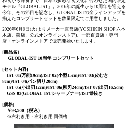
和食から洋食まで、日本の多彩な食文化に合わせた国内限定
モデル『GLOBAL-IST』。2016年の誕生から10周年を迎える
今年、その節目を記念し、GLOBAL-ISTの全ラインアップを
揃えたコンプリートセットを数量限定でご用意しました。
2026年6月9日(火)よりメーカー直営店(YOSHIKIN SHOP 六本
木店、燕店、公式オンラインストア)、一部百貨店・専門
店・オンラインストアで販売開始いたします。
[商品名]
GLOBAL-IST 10周年 コンプリートセット
[セット内容]
IST-01(万能19cm)
/
IST-02(小型15cm)
/
IST-03(皮むき
8cm)/IST-04(パン切り20cm)
IST-05(小出刃12cm)/IST-06(柳刃24cm)
/
IST-07(出刃16.5cm)
GSS-03(GLOBAL-ISTシャープナー)
/
IST骨抜き
[価格]
￥93,500（税込）
※右利き用・左利き用 同価格