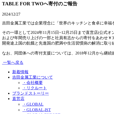
TABLE FOR TWOへ寄付のご報告
2024/12/27
吉田金属工業では企業理念に「世界のキッチンと食卓に幸福
その一環として2024年11月15日~12月25日まで直営店(公
および年間売り上げの一部と社員有志からの寄付をあわせ￥306,
開発途上国の飢餓と先進国の肥満や生活習慣病の解消に取り組む
なお、同団体への寄付支援については、2018年12月から継続的
一覧へ戻る
新着情報
吉田金属工業について
・会社概要
・リクルート
ブランドストーリー
直営店
・GLOBAL
・GLOBAL-IST