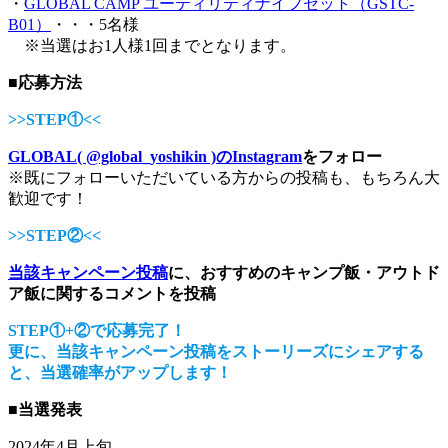
・
GLOBAL CAMP ユーティリティナイフセット（GSTC-
B01）
・・・5名様
※当選はお1人様1回までとなります。
■応募方法
>>STEP①<<
GLOBAL( @global_yoshikin )のInstagram
をフォロー
※既にフォローいただいている方からの投稿も、もちろん大
歓迎です！
>>STEP②<<
当該キャンペーン投稿
に、おすすめのキャンプ飯・アウトド
ア飯に関するコメントを投稿
STEP①+②で応募完了！
更に、当該キャンペーン投稿をストーリーズにシェアする
と、当選確率がアップします！
■当選発表
2024年4月上旬